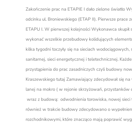
Zakończenie prac na ETAPIE I dało zielone światło 
odcinku ul. Broniewskiego (ETAP II). Pierwsze prace 
ETAPU I. W pierwszej kolejności Wykonawca skupił si
wykonać wszelkie przebudowy kolidujących elementów
kilka tygodni toczyły się na sieciach wodociągowych, s
sanitarnej, sieci energetycznej i teletechnicznej. Każ
przystąpienia do prac zasadniczych czyli budowy now
Kraszewskiego tutaj Zamawiający zdecydował się na
lanej na mokro ( w rejonie skrzyżowań, przystanków o
wraz z budową: odwodnienia torowiska, nowej sieci t
również w trakcie budowy zdecydowano o wypełnieni
rozchodnikowymi, które znacząco mają poprawić wygląd